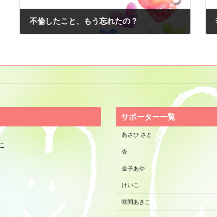
不倫したこと、もう忘れたの？
2014年9月16日
サポーター一覧
あさひ さと
こ
杏
金子あや
けいこ.
咲間あきこ