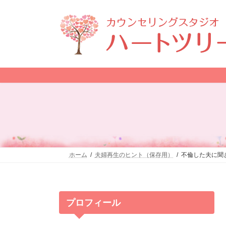
コ
ナ
ン
ビ
テ
ゲ
ン
ー
ツ
シ
へ
ョ
ス
ン
キ
に
ッ
移
プ
動
ホーム
夫婦再生のヒント（保存用）
不倫した夫に聞
プロフィール