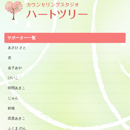
サポーター一覧
あさひ さと
杏
金子あや
けいこ.
咲間あきこ
じゅん
鈴穂
田貫あきこ
ふくま のん