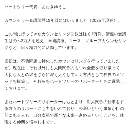
ハートツリー代表 あおきゆうこ
カウンセラー＆講師歴19年目にはいりました（2025年現在）。
この間に行ってきたカウンセリング回数は軽く1万件、講座の受講
生はのべ2万人を超え、単発講座、コース、グループカウンセリン
グなど、日々精力的に活動しています。
当初は、不倫問題に特化したカウンセリングを行っていました
が、現在は、それ以外にも人間関係のもつれ全般を取り扱って、
大切な人との絆をさらに深く太くしていく方法として独自のメソ
ッドを構築し、それらをハートツリーのサポーターたちに継承し
ております。
またハートツリーのサポーターはもとより、対人関係の仕事をす
る方々のサポートにも力をいれており、今辛いという事象が目の
前にある人も、自分次第で新たな未来へ進めるということを、体
現する仲間を増やし中です。