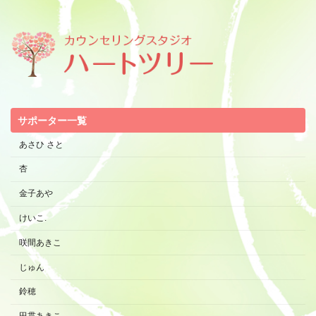
サポーター一覧
あさひ さと
杏
金子あや
けいこ.
咲間あきこ
じゅん
鈴穂