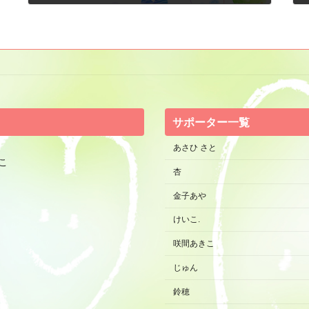
2013年2月5日
サポーター一覧
あさひ さと
こ
杏
金子あや
けいこ.
咲間あきこ
じゅん
鈴穂