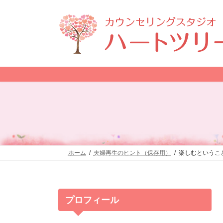
コ
ナ
ン
ビ
テ
ゲ
ン
ー
ツ
シ
へ
ョ
ス
ン
キ
に
ッ
移
プ
動
ホーム
夫婦再生のヒント（保存用）
楽しむというこ
プロフィール