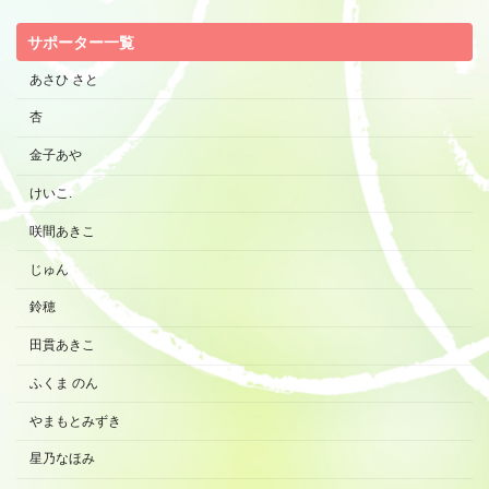
サポーター一覧
あさひ さと
杏
金子あや
けいこ.
咲間あきこ
じゅん
鈴穂
田貫あきこ
ふくま のん
やまもとみずき
星乃なほみ