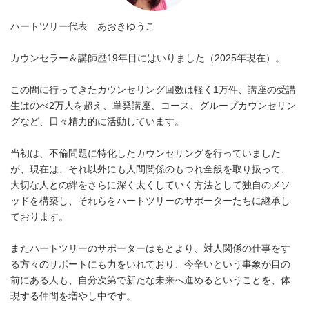
ハートツリー代表 あおきゆうこ
カウンセラー＆講師歴19年目にはいりました（2025年現在）。
この間に行ってきたカウンセリング回数は軽く1万件、講座の受講
生はのべ2万人を超え、単発講座、コース、グループカウンセリン
グなど、日々精力的に活動しています。
当初は、不倫問題に特化したカウンセリングを行っていました
が、現在は、それ以外にも人間関係のもつれ全般を取り扱って、
大切な人との絆をさらに深く太くしていく方法として独自のメソ
ッドを構築し、それらをハートツリーのサポーターたちに継承し
ております。
またハートツリーのサポーターはもとより、対人関係の仕事をす
る方々のサポートにも力をいれており、今辛いという事象が目の
前にある人も、自分次第で新たな未来へ進めるということを、体
現する仲間を増やし中です。