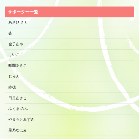
サポーター一覧
あさひ さと
杏
金子あや
けいこ.
咲間あきこ
じゅん
鈴穂
田貫あきこ
ふくま のん
やまもとみずき
星乃なほみ