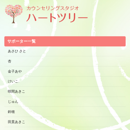
サポーター一覧
あさひ さと
杏
金子あや
けいこ.
咲間あきこ
じゅん
鈴穂
田貫あきこ