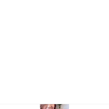
とはいえ、まだ心の中になにかがあるかもしれないと。。。。
いいんですよ～～～
何かあっても(*^_^*)
あなたが今この瞬間 幸せなら！！！！！！
Yさんも、たっくさん ご主人と楽しんでね(*^_^*)
お客様の声
カテゴリー
プロフィール