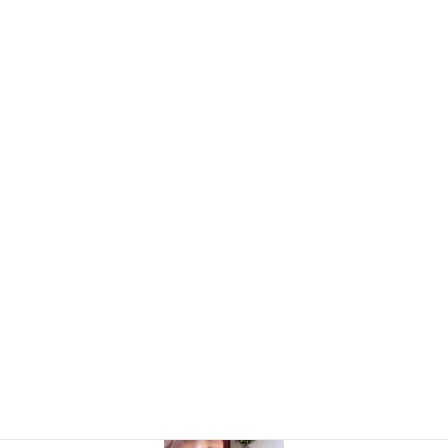
必要のないところへのエネルギーをどれだけ減らすか？
ここっていうところに、大きなエネルギーをかけると、より人生
はうまく回ります。
それがどこなのか？
一番大切にする自分を知ることが、不倫問題からも解放される道
になりますね！
お客様の声
カテゴリー
プロフィール