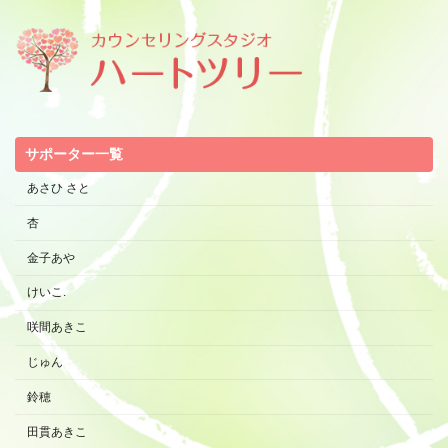
サポーター一覧
あさひ さと
杏
金子あや
けいこ.
咲間あきこ
じゅん
鈴穂
田貫あきこ