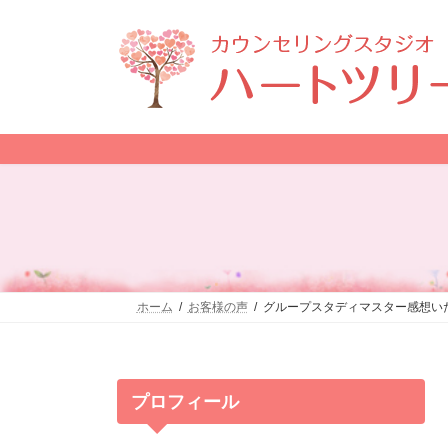
コ
ナ
ン
ビ
テ
ゲ
ン
ー
ツ
シ
へ
ョ
ス
ン
キ
に
ッ
移
プ
動
ホーム
お客様の声
グループスタディマスター感想い
プロフィール