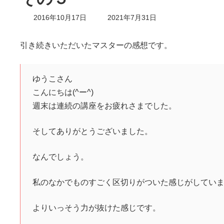
最
2016年10月17日
2021年7月31日
終
更
新
引き続きいただいたマスターの感想です。
日
時
:
ゆうこさん
こんにちは(^ー^)
週末は連続の講座をお疲れさまでした。
そしてありがとうございました。
なんでしょう。
私のなかでものすごく区切りがついた感じがしてい
よりいっそう力が抜けた感じです。