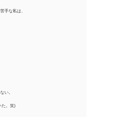
が苦手な私は、
れない。
た。笑)