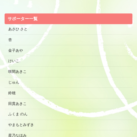
サポーター一覧
あさひ さと
杏
金子あや
けいこ.
咲間あきこ
じゅん
鈴穂
田貫あきこ
ふくま のん
やまもとみずき
星乃なほみ