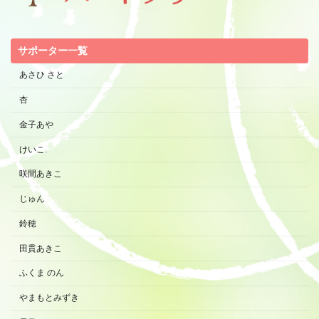
サポーター一覧
あさひ さと
杏
金子あや
けいこ.
咲間あきこ
じゅん
鈴穂
田貫あきこ
ふくま のん
やまもとみずき