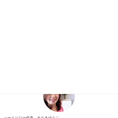
2013年3月4日
不倫されてからこんなにスッキリしたのは初めてです
2013年3月2日
一年前には夢のようでした
投
固
固
固
«
1
…
12
13
定
定
定
稿
ペ
ペ
ペ
ー
ー
ー
の
プロフィール
ジ
ジ
ジ
ペ
ー
ジ
送
り
ハートツリー代表 あおきゆうこ